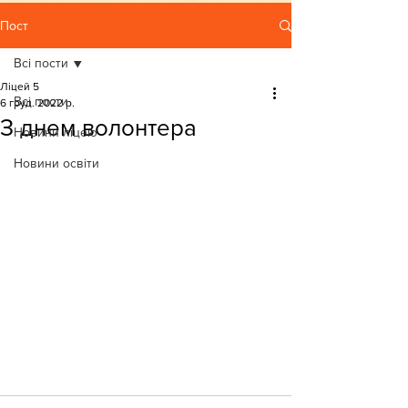
Пост
Всі пости
Ліцей 5
Всі пости
6 груд. 2022 р.
З днем волонтера
Новини ліцею
Новини освіти