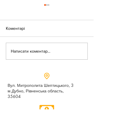
Коментарі
«Веселі закаблу
Небезпека зачепінгу
Написати коментар...
Вул. Митрополита Шептицького, 3
м.Дубно, Рівненська область,
35604
Понеділок - п’ятниця,
9:00 - 17:00