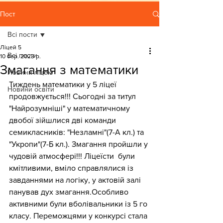
Пост
Всі пости
Ліцей 5
Всі пости
10 бер. 2023 р.
Змагання з математики
Новини ліцею
Тиждень математики у 5 ліцеї 
Новини освіти
продовжується!!! Сьогодні за титул 
"Найрозумніші" у математичному 
двобої зійшлися дві команди 
семикласників: "Незламні"(7-А кл.) та 
"Укропи"(7-Б кл.). Змагання пройшли у 
чудовій атмосфері!!! Ліцеїсти  були 
кмітливими, вміло справлялися із 
завданнями на логіку, у актовій залі 
панував дух змагання.Особливо 
активними були вболівальники із 5 го 
класу. Переможцями у конкурсі стала 