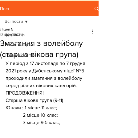
Пост
Всі пости
Ліцей 5
Всі пости
13 груд. 2021 р.
Змагання з волейболу
Новини ліцею
(старша вікова група)
Новини освіти
У період з 17 листопада по 7 грудня 
2021 року у Дубенському ліцеї №5 
проходили змагання з волейболу 
серед різних вікових категорій.
ПРОДОВЖЕННЯ!
Старша вікова група (9-11) 
Юнаки : 1 місце 11 клас;
              2 місце 10 клас;
              3 місце 9 б клас;