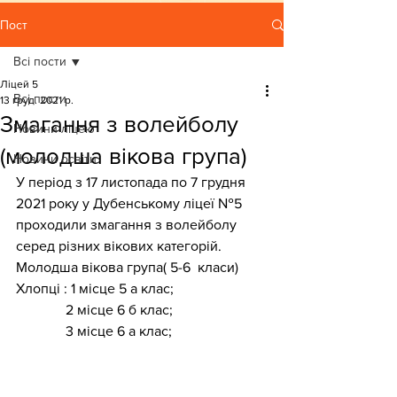
Пост
Всі пости
Ліцей 5
Всі пости
13 груд. 2021 р.
Змагання з волейболу
Новини ліцею
(молодша вікова група)
Новини освіти
У період з 17 листопада по 7 грудня 
2021 року у Дубенському ліцеї №5 
проходили змагання з волейболу 
серед різних вікових категорій.
Молодша вікова група( 5-6  класи) 
Хлопці : 1 місце 5 а клас;
              2 місце 6 б клас;
              3 місце 6 а клас;