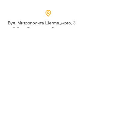
Вул. Митрополита Шептицького, 3
м.Дубно, Рівненська область,
35604
Понеділок - п’ятниця,
9:00 - 17:00
dubno_lyceum5@ukr.net
Розрахунковий рахунок для благодійних
внесків
UA 718201720314291001301063152
код доходу 250201
00
Держказначейська служба України м.Київ
МФО 820172, ЄДРПОУ
22569947
,