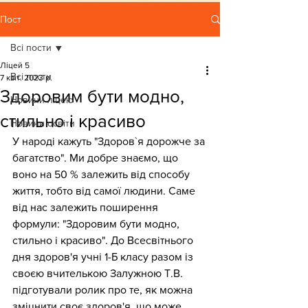
Пост
Всі пости
Ліцей 5
Всі пости
7 квіт. 2023 р.
Здоровим бути модно,
Новини ліцею
стильно і красиво
Новини освіти
У народі кажуть "Здоров`я дорожче за 
багатство". Ми добре знаємо, що 
воно на 50 % залежить від способу 
життя, тобто від самої людини. Саме 
від нас залежить поширення 
формули: "Здоровим бути модно, 
стильно і красиво". До Всесвітнього 
дня здоров'я учні 1-Б класу разом із 
своєю вчителькою Залужною Т.В. 
підготували ролик про те, як можна 
зміцнити своє здоров'я, що може 