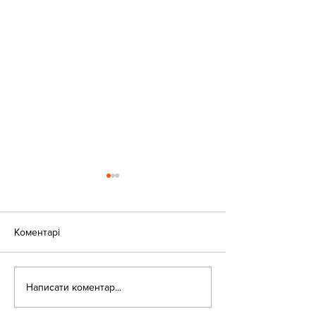
Коментарі
«Веселі закаблу
Небезпека зачепінгу
Написати коментар...