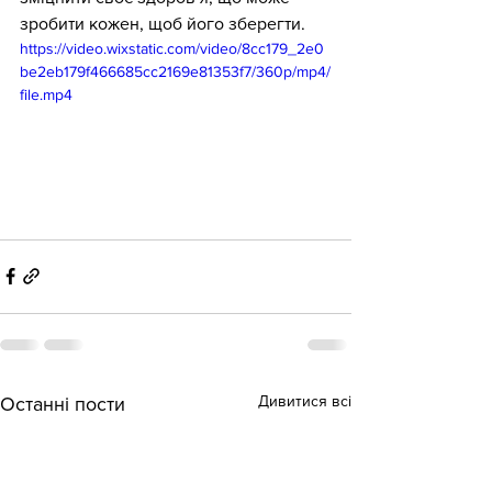
зробити кожен, щоб його зберегти.
https://video.wixstatic.com/video/8cc179_2e0
be2eb179f466685cc2169e81353f7/360p/mp4/
file.mp4
Дивитися всі
Останні пости