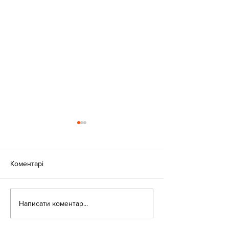
Коментарі
Оголошення!
Написати коментар...
День доброти в
бібліотеці