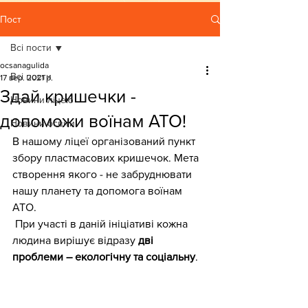
Пост
Всі пости
ocsanagulida
Всі пости
17 вер. 2021 р.
Здай кришечки -
Новини ліцею
допоможи воїнам АТО!
Новини освіти
В нашому ліцеї організований пункт 
збору пластмасових кришечок. Мета 
створення якого - не забруднювати 
нашу планету та допомога воїнам 
АТО.
 При участі в даній ініціативі кожна 
людина вирішує відразу 
дві 
проблеми – екологічну та соціальну
.