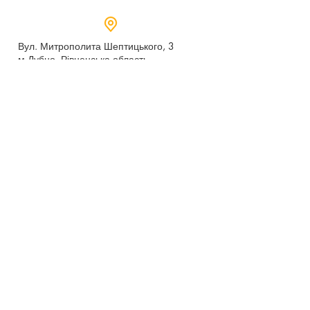
Вул. Митрополита Шептицького, 3
м.Дубно, Рівненська область,
35604
Понеділок - п’ятниця,
9:00 - 17:00
dubno_lyceum5@ukr.net
Розрахунковий рахунок для благодійних
внесків
UA 718201720314291001301063152
код доходу 250201
00
Держказначейська служба України м.Київ
МФО 820172, ЄДРПОУ
22569947
,
Отримувач - Дубенський ліцей №5