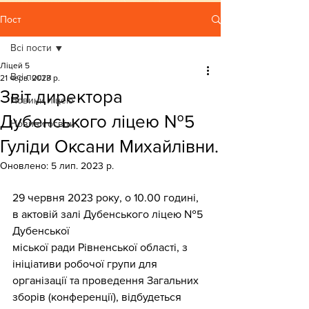
Пост
Всі пости
Ліцей 5
Всі пости
21 черв. 2023 р.
Звіт директора
Новини ліцею
Дубенського ліцею №5
Новини освіти
Гуліди Оксани Михайлівни.
Оновлено:
5 лип. 2023 р.
29 червня 2023 року, о 10.00 годині, 
в актовій залі Дубенського ліцею №5 
Дубенської
міської ради Рівненської області, з 
ініціативи робочої групи для 
організації та проведення Загальних 
зборів (конференції), відбудеться 