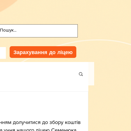
Зарахування до ліцею
ням долучитися до збору коштів 
она учня нашого ліцею Семенюка 