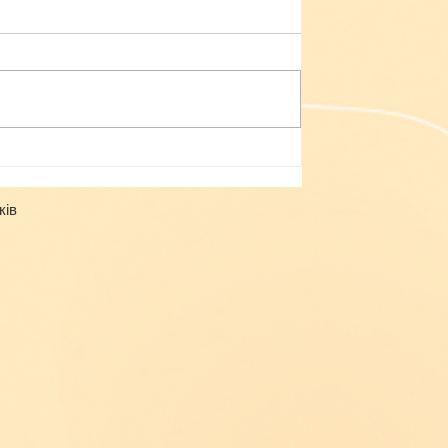
Небезпека зачепінгу
ків