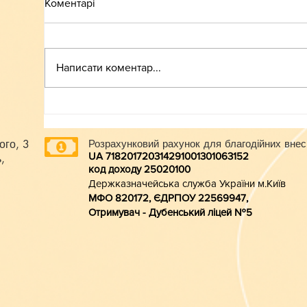
Коментарі
ВСТУП-2026
Написати коментар...
ого, 3
Розрахунковий рахунок для благодійних внес
UA 718201720314291001301063152
,
код доходу 250201
00
Держказначейська служба України м.Київ
МФО 820172, ЄДРПОУ 22569947,
Отримувач - Дубенський ліцей №5