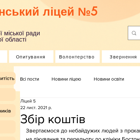
нський ліцей №5
ї міської ради
ї області
Опитування
Волонтерство
Звернення
итість
Всі пости
Новини ліцею
Новини освіти
Ліцей 5
22 лист. 2021 р.
ників
Збір коштів
Звертаємося до небайдужих людей з прохан
на лікування та перельоту до клініки Бост