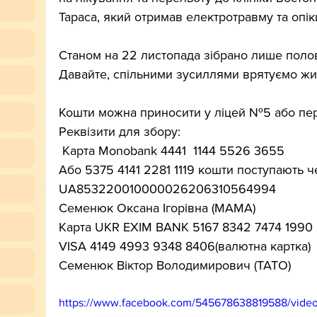
Тараса, який отримав електротравму та опіки
Станом на 22 листопада зібрано лише полов
Давайте, спільними зусиллями врятуємо жит
Кошти можна приносити у ліцей №5 або пере
Реквізити для збору:
 Карта Monobank 4441  1144 5526 3655
Або 5375 4141 2281 1119 кошти поступають ч
UA853220010000026206310564994
Семенюк Оксана Ігорівна (МАМА)
Карта UKR EXIM BANK 5167 8342 7474 1990
VISA 4149 4993 9348 8406(валютна картка) 
Семенюк Віктор Володимирович (ТАТО)
https://www.facebook.com/545678638819588/vid