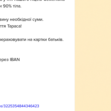
 90% тіла. 
ину необхідної суми.
тя Тараса! 
раховувати на картки батьків.
ерез IBAN 
eos/3225354844346423