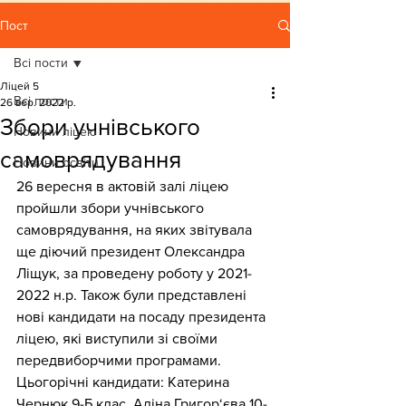
Пост
Всі пости
Ліцей 5
Всі пости
26 вер. 2022 р.
Збори учнівського
Новини ліцею
самоврядування
Новини освіти
26 вересня в актовій залі ліцею 
пройшли збори учнівського 
самоврядування, на яких звітувала 
ще діючий президент Олександра 
Ліщук, за проведену роботу у 2021-
2022 н.р. Також були представлені 
нові кандидати на посаду президента 
ліцею, які виступили зі своїми 
передвиборчими програмами. 
Цьогорічні кандидати: Катерина 
Чернюк 9-Б клас, Аліна Григор‘єва 10-