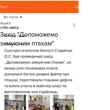
Пост
Всі пости
Ліцей 5
Всі пости
24 січ. 2023 р.
Захід "Допоможемо
Новини ліцею
зимуючим птахам"
Новини освіти
Сьогодні вчителем біології Стадійчук 
О.С. був проведений захід 
,,Допоможемо зимуючим птахам", на 
якому учні початкових класів 
дізналися багато цікавих фактів про 
пташок, переглянули пташине дефіле 
та взяли участь в майстер-класі по 
виготовленню еко-годівниць.