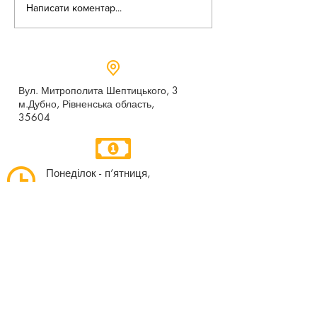
Написати коментар...
Вул. Митрополита Шептицького, 3
м.Дубно, Рівненська область,
35604
Понеділок - п’ятниця,
9:00 - 17:00
dubno_lyceum5@ukr.net
Розрахунковий рахунок для благодійних
внесків
UA 718201720314291001301063152
код доходу 250201
00