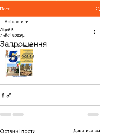
Пост
Всі пости
Ліцей 5
Всі пости
7 лист. 2022 р.
Запрошення
Новини ліцею
Новини освіти
Дивитися всі
Останні пости