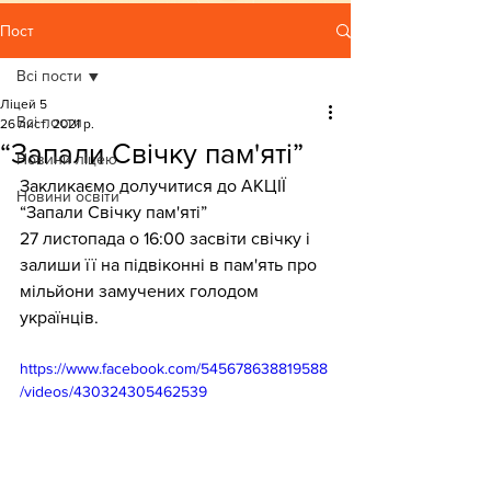
Пост
Всі пости
Ліцей 5
Всі пости
26 лист. 2021 р.
“Запали Свічку пам'яті”
Новини ліцею
Закликаємо долучитися до АКЦІЇ 
Новини освіти
“Запали Свічку пам'яті” 
27 листопада о 16:00 засвіти свічку і 
залиши її на підвіконні в пам'ять про 
мільйони замучених голодом 
українців.
https://www.facebook.com/545678638819588
/videos/430324305462539