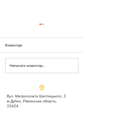
Коментарі
«Веселі закаблу
Небезпека зачепінгу
Написати коментар...
Вул. Митрополита Шептицького, 3
м.Дубно, Рівненська область,
35604