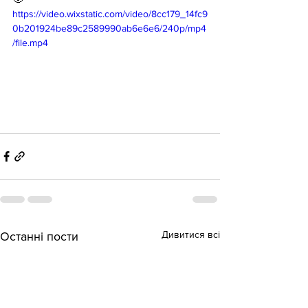
https://video.wixstatic.com/video/8cc179_14fc9
0b201924be89c2589990ab6e6e6/240p/mp4
/file.mp4
Дивитися всі
Останні пости