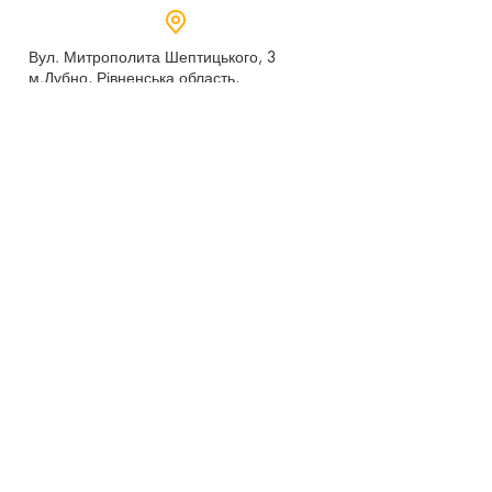
Вул. Митрополита Шептицького, 3
м.Дубно, Рівненська область,
35604
Понеділок - п’ятниця,
9:00 - 17:00
dubno_lyceum5@ukr.net
Розрахунковий рахунок для благодійних
внесків
UA 718201720314291001301063152
код доходу 250201
00
Держказначейська служба України м.Київ
МФО 820172, ЄДРПОУ
22569947
,
Отримувач - Дубенський ліцей №5