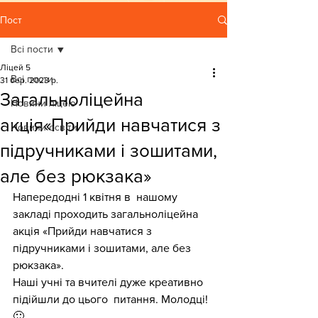
Пост
Всі пости
Ліцей 5
Всі пости
31 бер. 2023 р.
Загальноліцейна
Новини ліцею
акція«Прийди навчатися з
Новини освіти
підручниками і зошитами,
але без рюкзака»
Напередодні 1 квітня в  нашому 
закладі проходить загальноліцейна 
акція «Прийди навчатися з 
підручниками і зошитами, але без 
рюкзака».
Наші учні та вчителі дуже креативно 
підійшли до цього  питання. Молодці!
🙂