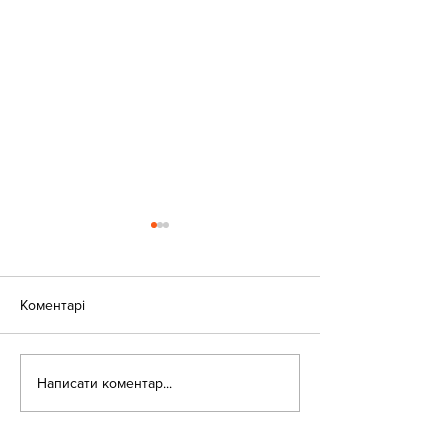
Коментарі
«Веселі закаблу
Небезпека зачепінгу
Написати коментар...