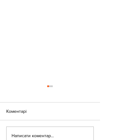
Коментарі
«Веселі закаблу
Небезпека зачепінгу
Написати коментар...