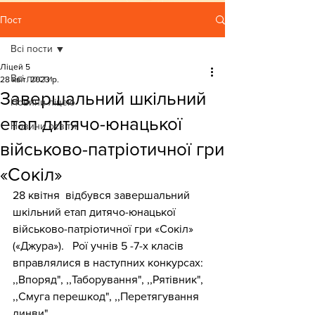
Пост
Всі пости
Ліцей 5
Всі пости
28 квіт. 2023 р.
Завершальний шкільний
Новини ліцею
етап дитячо-юнацької
Новини освіти
військово-патріотичної гри
«Сокіл»
28 квітня  відбувся завершальний 
шкільний етап дитячо-юнацької 
військово-патріотичної гри «Сокіл» 
(«Джура»).   Рої учнів 5 -7-х класів 
вправлялися в наступних конкурсах: 
,,Впоряд", ,,Таборування", ,,Рятівник", 
,,Смуга перешкод", ,,Перетягування 
линви".