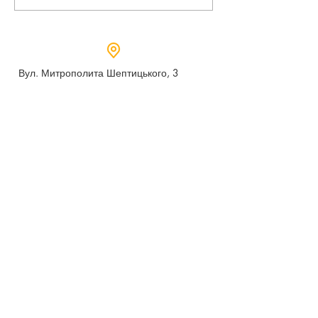
Вул. Митрополита Шептицького, 3
м.Дубно, Рівненська область,
35604
Понеділок - п’ятниця,
9:00 - 17:00
dubno_lyceum5@ukr.net
Розрахунковий рахунок для благодійних
внесків
UA 718201720314291001301063152
код доходу 250201
00
Держказначейська служба України м.Київ