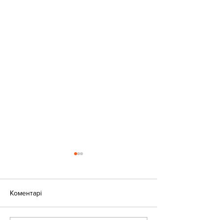
Коментарі
«Веселі закаблу