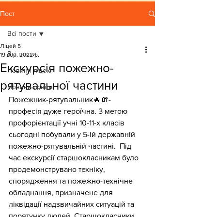
Пост
Всі пости
Ліцей 5
Всі пости
19 вер. 2022 р.
Екскурсія пожежно-
Новини ліцею
рятувальної частини
Новини освіти
Пожежник-рятувальник🔥🧯- 
професія дуже героїчна. З метою 
профорієнтації учні 10-11-х класів 
сьогодні побували у 5-ій державній 
пожежно-рятувальній частині.  Під 
час екскурсії старшокласникам було  
продемонструвано техніку, 
спорядження та пожежно-технічне 
обладнання, призначене для 
ліквідації надзвичайних ситуацій та 
порятунку людей. Старшокласники 