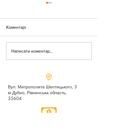
Коментарі
«Веселі закаблу
Небезпека зачепінгу
Написати коментар...
Вул. Митрополита Шептицького, 3
м.Дубно, Рівненська область,
35604
Понеділок - п’ятниця,
9:00 - 17:00