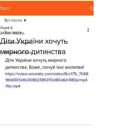
Пост
Всі пости
Ліцей 5
Всі пости
24 лют. 2023 р.
Діти України хочуть
Новини ліцею
мирного дитинства
Новини освіти
Діти України хочуть мирного 
дитинства. Боже, почуй їхні молитви!
https://video.wixstatic.com/video/8cc179_7068
18b6901d4b3086238531f2d80a6d/480p/mp4
/file.mp4