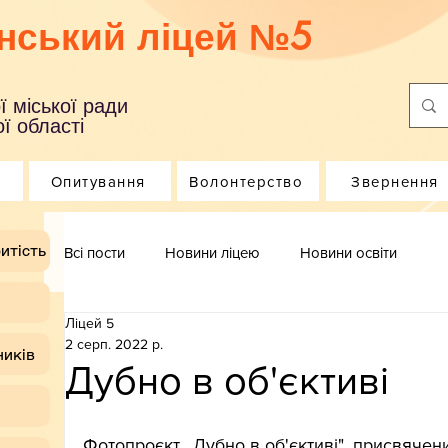
нський ліцей №5
ї міської ради
ї області
Опитування
Волонтерство
Звернення
итість
Всі пости
Новини ліцею
Новини освіти
Ліцей 5
2 серп. 2022 р.
ників
Дубно в об'єктиві
Фотопроєкт ,,Дубно в об'єктиві", присвячен