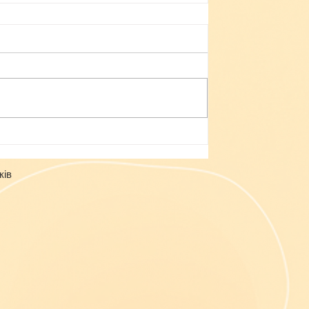
Небезпека зачепінгу
ків