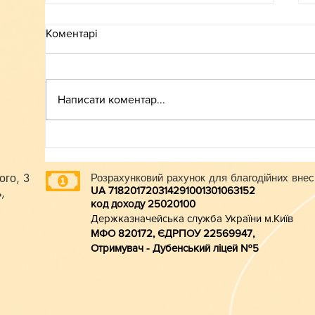
Коментарі
ВСТУП-2026
Написати коментар...
ого, 3
Розрахунковий рахунок для благодійних внес
UA 718201720314291001301063152
,
код доходу 250201
00
Держказначейська служба України м.Київ
МФО 820172, ЄДРПОУ 22569947,
Отримувач - Дубенський ліцей №5