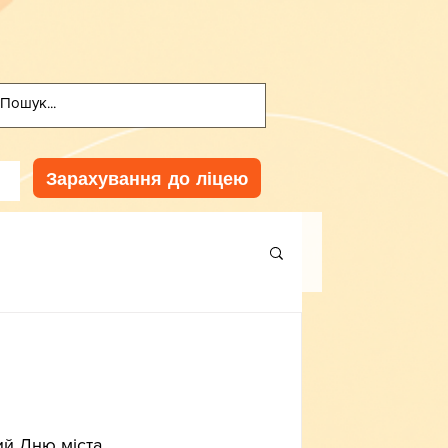
Зарахування до ліцею
ий Дню міста.