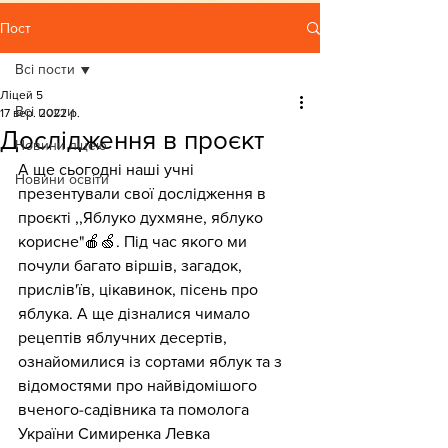
Пост
Всі пости
Ліцей 5
Всі пости
17 вер. 2022 р.
Дослідження в проєкт
Новини ліцею
А ще сьогодні наші учні 
Новини освіти
презентували свої дослідження в 
проєкті ,,Яблуко духмяне, яблуко 
корисне"🍎🍏. Під час якого ми 
почули багато віршів, загадок, 
прислів'їв, цікавинок, пісень про 
яблука. А ще дізналися чимало 
рецептів яблучних десертів, 
ознайомилися із сортами яблук та з 
відомостями про найвідомішого 
вченого-садівника та помолога 
України Симиренка Левка 