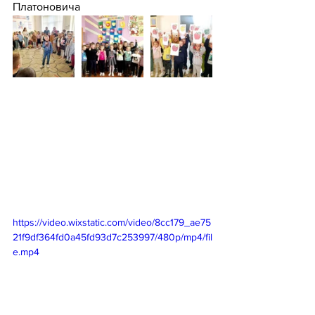
Платоновича
https://video.wixstatic.com/video/8cc179_ae75
21f9df364fd0a45fd93d7c253997/480p/mp4/fil
e.mp4