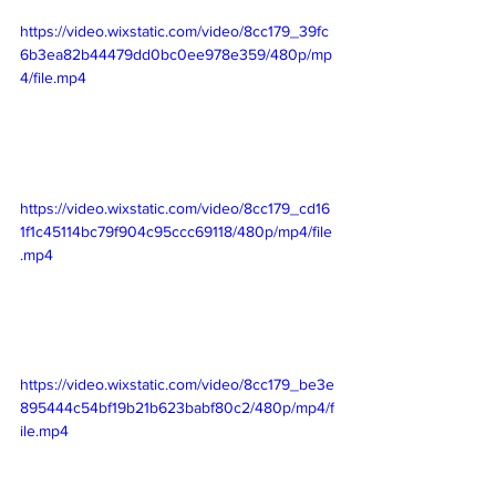
https://video.wixstatic.com/video/8cc179_39fc
6b3ea82b44479dd0bc0ee978e359/480p/mp
4/file.mp4
https://video.wixstatic.com/video/8cc179_cd16
1f1c45114bc79f904c95ccc69118/480p/mp4/file
.mp4
https://video.wixstatic.com/video/8cc179_be3e
895444c54bf19b21b623babf80c2/480p/mp4/f
ile.mp4