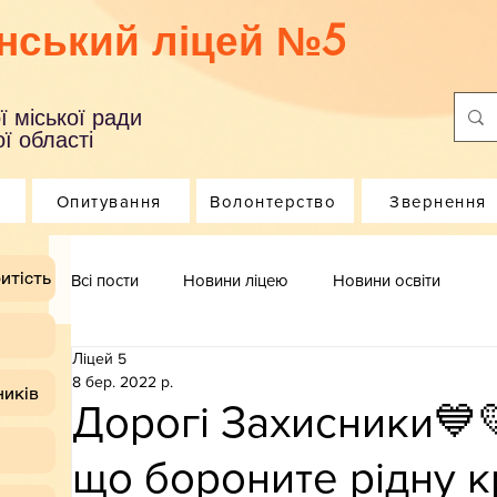
нський ліцей №5
ї міської ради
ї області
Опитування
Волонтерство
Звернення
итість
Всі пости
Новини ліцею
Новини освіти
Ліцей 5
8 бер. 2022 р.
ників
Дорогі Захисники💙
що бороните рідну к