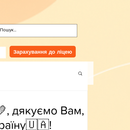
Зарахування до ліцею
, дякуємо Вам,
раїну🇺🇦!