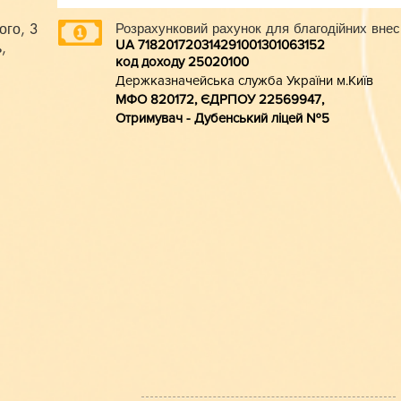
ого, 3
Розрахунковий рахунок для благодійних внес
UA 718201720314291001301063152
,
код доходу 250201
00
Держказначейська служба України м.Київ
МФО 820172, ЄДРПОУ 22569947,
Отримувач - Дубенський ліцей №5