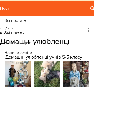
Пост
Всі пости
Ліцей 5
Всі пости
6 жовт. 2022 р.
Домашні улюбленці
Новини ліцею
Новини освіти
Домашні улюбленці учнів 5-Б класу