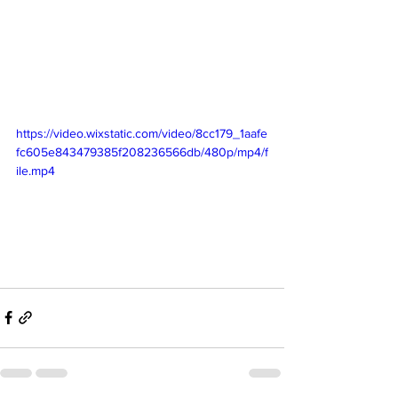
https://video.wixstatic.com/video/8cc179_1aafe
fc605e843479385f208236566db/480p/mp4/f
ile.mp4