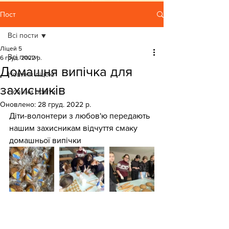
Пост
Всі пости
Ліцей 5
Всі пости
6 груд. 2022 р.
Домашня випічка для
Новини ліцею
захисників
Новини освіти
Оновлено:
28 груд. 2022 р.
Діти-волонтери з любов'ю передають 
нашим захисникам відчуття смаку 
домашньої випічки