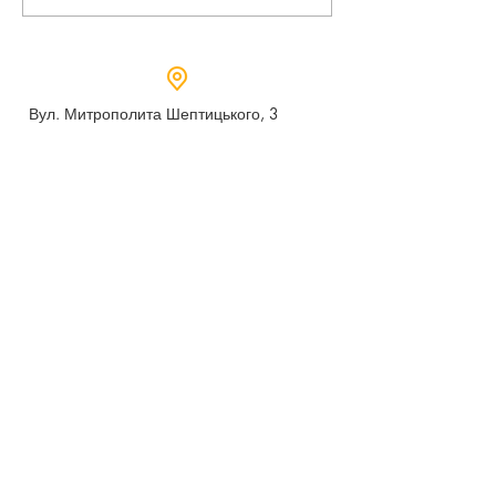
Вул. Митрополита Шептицького, 3
м.Дубно, Рівненська область,
35604
Понеділок - п’ятниця,
9:00 - 17:00
dubno_lyceum5@ukr.net
Розрахунковий рахунок для благодійних
внесків
UA 718201720314291001301063152
код доходу 250201
00
Держказначейська служба України м.Київ