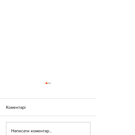
Коментарі
«Веселі закаблу
Небезпека зачепінгу
Написати коментар...