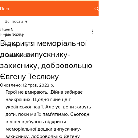
Пост
Всі пости
Ліцей 5
Всі пости
11 трав. 2023 р.
Відкриття меморіальної
Новини ліцею
дошки випускнику-
Новини освіти
захиснику, добровольцю
Євгену Теслюку
Оновлено:
12 трав. 2023 р.
Герої не вмирають...Війна забирає 
найкращих. Щодня гине цвіт 
української нації. Але усі вони живуть 
доти, поки ми їх пам'ятаємо. Сьогодні 
в ліцеї відбулось відкриття 
меморіальної дошки випускнику-
захиснику, добровольцю Євгену 