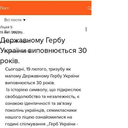
Пост
Всі пости
Ліцей 5
Всі пости
19 лют. 2022 р.
Державному Гербу
Новини ліцею
України виповнюється 30
Новини освіти
років.
Сьогодні, 19 лютого, тризубу як 
малому Державному Гербу України 
виповнюється 30 років.
 Із історією символу, що підкреслює 
свободолюбство та незалежність, є 
ознакою ідентичності та зв'язку 
поколінь українців, семикласники 
нашого ліцею ознайомилися на 
годині спілкування ,,Герб України - 