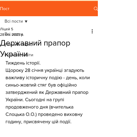
Пост
Всі пости
Ліцей 5
Всі пости
28 січ. 2025 р.
Державний прапор
Новини ліцею
України
Новини освіти
Тиждень історії.
Щороку 28 січня українці згадують 
важливу історичну подію - день, коли 
синьо-жовтий стяг був офіційно 
затверджений як Державний прапор 
України. Сьогодні на групі 
продовженого дня (вчителька 
Слоцька О.О.) проведено виховну 
годину, присвячену цій події.