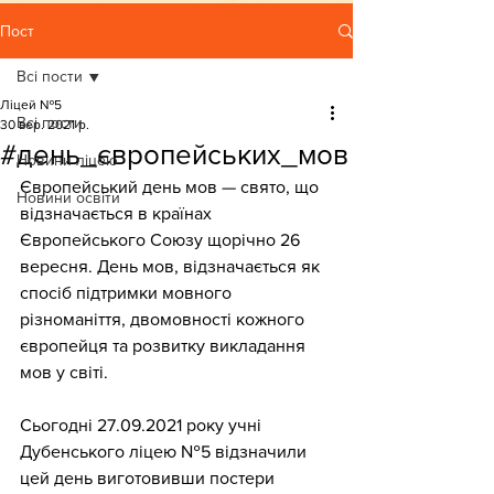
Пост
Всі пости
Ліцей №5
Всі пости
30 вер. 2021 р.
#день_європейських_мов
Новини ліцею
Європейський день мов — свято, що 
Новини освіти
відзначається в країнах 
Європейського Союзу щорічно 26 
вересня. День мов, відзначається як 
спосіб підтримки мовного 
різноманіття, двомовності кожного 
європейця та розвитку викладання 
мов у світі. 
Сьогодні 27.09.2021 року учні 
Дубенського ліцею №5 відзначили 
цей день виготовивши постери 