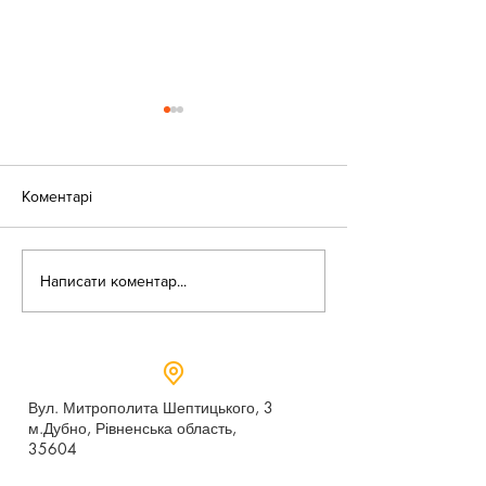
Коментарі
«Веселі закаблу
Небезпека зачепінгу
Написати коментар...
Вул. Митрополита Шептицького, 3
м.Дубно, Рівненська область,
35604