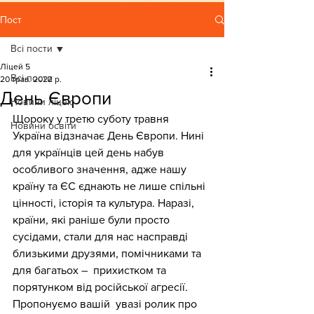
Пост
Всі пости
Ліцей 5
Всі пости
20 трав. 2022 р.
День Європи
Новини ліцею
Щороку у третю суботу травня 
Новини освіти
Україна відзначає День Європи. Нині 
для українців цей день набув 
особливого значення, адже нашу 
країну та ЄС єднають не лише спільні 
цінності, історія та культура. Наразі, 
країни, які раніше були просто 
сусідами, стали для нас насправді 
близькими друзями, помічниками та 
для багатьох –  прихистком та 
порятунком від російської агресії. 
Пропонуємо вашій  увазі ролик про 