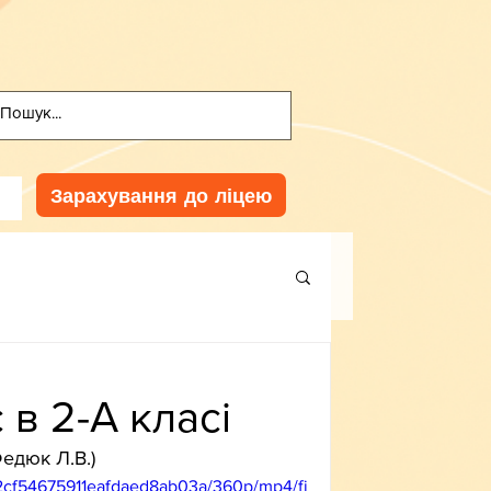
Зарахування до ліцею
 в 2-А класі
Федюк Л.В.)
02cf54675911eafdaed8ab03a/360p/mp4/fi