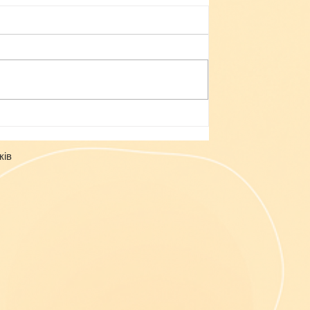
Небезпека зачепінгу
ків