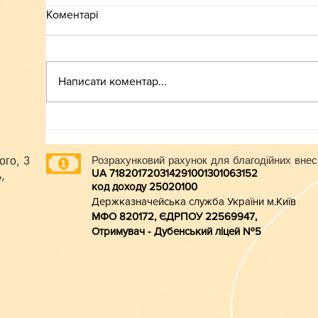
Коментарі
ВСТУП-2026
Написати коментар...
ого, 3
Розрахунковий рахунок для благодійних внес
UA 718201720314291001301063152
,
код доходу 250201
00
Держказначейська служба України м.Київ
МФО 820172, ЄДРПОУ 22569947,
Отримувач - Дубенський ліцей №5