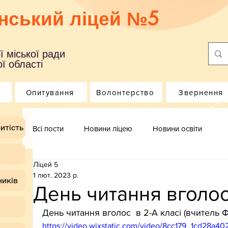
нський ліцей №5
ї міської ради
ї області
Опитування
Волонтерство
Звернення
итість
Всі пости
Новини ліцею
Новини освіти
Ліцей 5
1 лют. 2023 р.
ників
День читання вголос
День читання вголос  в 2-А класі (вчитель 
https://video.wixstatic.com/video/8cc179_1cd28a4