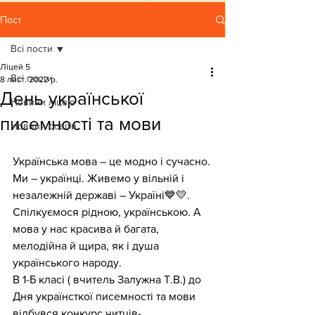
Пост
Всі пости
Ліцей 5
Всі пости
8 лист. 2022 р.
День української
Новини ліцею
писемності та мови
Новини освіти
Українська мова – це модно і сучасно.
Ми – українці. Живемо у вільній і 
незалежній державі – Україні💙💛. 
Спілкуємося рідною, українською. А 
мова у нас красива й багата, 
мелодійна й щира, як і душа 
українського народу.
В 1-Б класі ( вчитель Залужна Т.В.) до 
Дня українсткої писемності та мови 
відбувся конкурс читців-