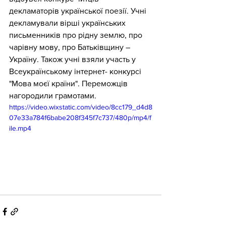
декламаторів української поезії. Учні 
декламували вірші українських 
письменників про рідну землю, про 
чарівну мову, про Батьківщину – 
Україну. Також учні взяли участь у 
Всеукраїнському інтернет- конкурсі 
"Мова моєї країни". Переможців 
нагородили грамотами.
https://video.wixstatic.com/video/8cc179_d4d8
07e33a784f6babe208f345f7c737/480p/mp4/f
ile.mp4