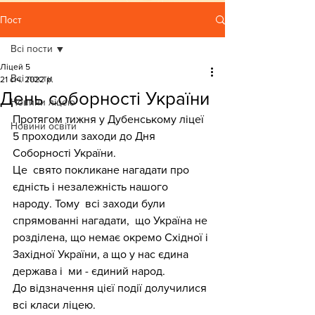
Пост
Всі пости
Ліцей 5
Всі пости
21 січ. 2022 р.
День соборності України
Новини ліцею
Протягом тижня у Дубенському ліцеї 
Новини освіти
5 проходили заходи до Дня 
Соборності України.
Це  свято покликане нагадати про 
єдність і незалежність нашого 
народу. Тому  всі заходи були 
спрямованні нагадати,  що Україна не 
розділена, що немає окремо Східної і 
Західної України, а що у нас єдина 
держава і  ми - єдиний народ. 
До відзначення цієї події долучилися 
всі класи ліцею.