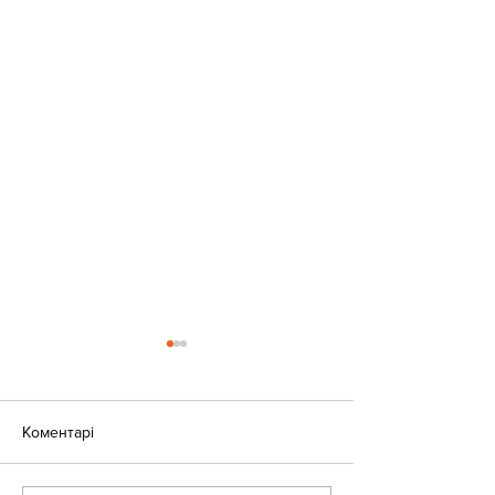
Коментарі
«Веселі закаблу