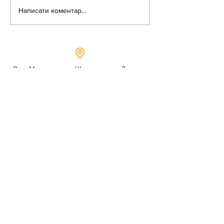
Небезпека зачепінгу
Написати коментар...
Вул. Митрополита Шептицького, 3
м.Дубно, Рівненська область,
35604
Понеділок - п’ятниця,
9:00 - 17:00
dubno_lyceum5@ukr.net
Розрахунковий рахунок для благодійних
внесків
UA 718201720314291001301063152