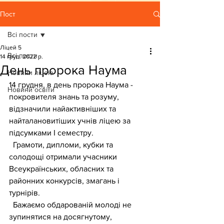
Пост
Всі пости
Ліцей 5
Всі пости
14 груд. 2022 р.
День пророка Наума
Новини ліцею
14 грудня, в день пророка Наума - 
Новини освіти
покровителя знань та розуму, 
відзначили найактивніших та 
найталановитіших учнів ліцею за 
підсумками І семестру.
  Грамоти, дипломи, кубки та 
солодощі отримали учасники 
Всеукраїнських, обласних та 
районних конкурсів, змагань і 
турнірів.
  Бажаємо обдарованій молоді не 
зупинятися на досягнутому, 