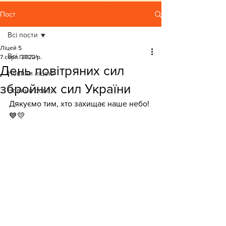
Пост
Всі пости
Ліцей 5
Всі пости
7 серп. 2022 р.
День повітряних сил
Новини ліцею
збройних сил України
Новини освіти
Дякуємо тим, хто захищає наше небо!
💙💛