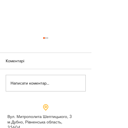
Коментарі
«Веселі закаблу
Небезпека зачепінгу
Написати коментар...
Вул. Митрополита Шептицького, 3
м.Дубно, Рівненська область,
35604