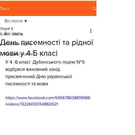
Пост
Всі пости
Ліцей 5
Всі пости
9 лист. 2021 р.
День писемності та рідної
Новини ліцею
мови у 4 Б класі
Новини освіти
У 4 -Б класі  Дубенського ліцею №5
відбувся виховний захід 
присвячений Дню української 
писемності та мови
https://www.facebook.com/545678638819588
/videos/1322600054860621