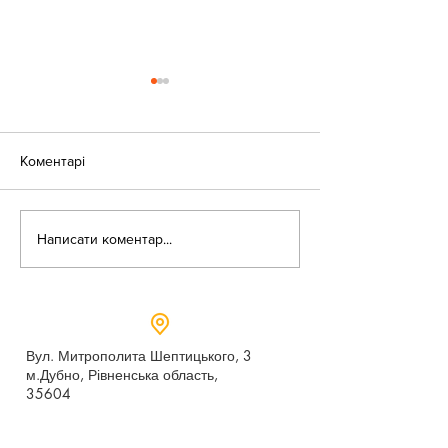
Коментарі
«Веселі закаблу
Небезпека зачепінгу
Написати коментар...
Вул. Митрополита Шептицького, 3
м.Дубно, Рівненська область,
35604