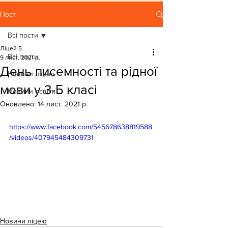
Пост
Всі пости
Ліцей 5
Всі пости
9 лист. 2021 р.
День писемності та рідної
Новини ліцею
мови у 3-Б класі
Новини освіти
Оновлено:
14 лист. 2021 р.
https://www.facebook.com/545678638819588
/videos/407945484309731
Новини ліцею