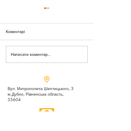
Коментарі
Оголошення!
Написати коментар...
День доброти в
бібліотеці
Вул. Митрополита Шептицького, 3
м.Дубно, Рівненська область,
35604
Понеділок - п’ятниця,
9:00 - 17:00