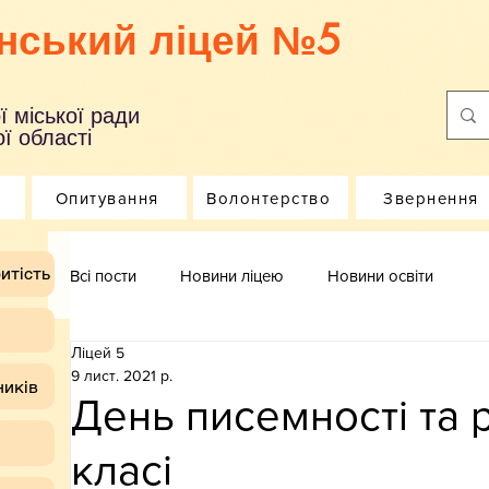
нський ліцей №5
ї міської ради
ї області
Опитування
Волонтерство
Звернення
итість
Всі пости
Новини ліцею
Новини освіти
Ліцей 5
9 лист. 2021 р.
ників
День писемності та р
класі