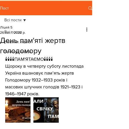
Пост
Всі пости
Ліцей 5
Всі пости
26 лист. 2022 р.
День пам'яті жертв
Новини ліцею
голодомору
Новини освіти
🕯🕯🕯🕯ПАМ'ЯТАЄМО🕯🕯🕯🕯
Щороку в четверту суботу листопада 
Україна вшановує пам’ять жертв 
Голодомору 1932–1933 років і 
масових штучних голодів 1921–1923 і 
1946–1947 років.