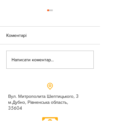
Коментарі
«Веселі закаблу
Небезпека зачепінгу
Написати коментар...
Вул. Митрополита Шептицького, 3
м.Дубно, Рівненська область,
35604
Понеділок - п’ятниця,
9:00 - 17:00