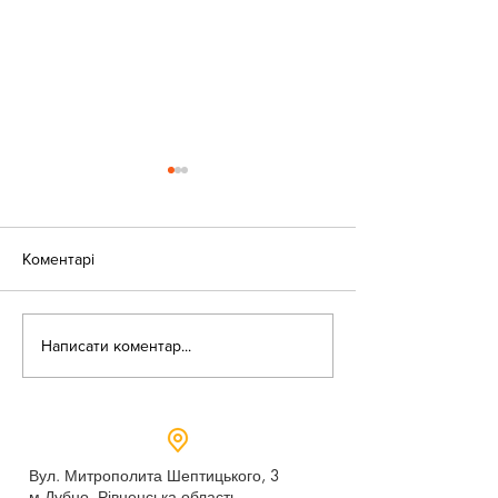
Коментарі
«Веселі закаблу
Небезпека зачепінгу
Написати коментар...
Вул. Митрополита Шептицького, 3
м.Дубно, Рівненська область,