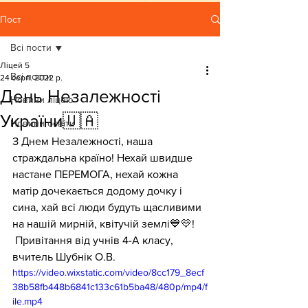
Пост
Всі пости
Ліцей 5
Всі пости
24 серп. 2022 р.
День Незалежності
Новини ліцею
України🇺🇦
Новини освіти
З Днем Незалежності, наша 
страждальна країно! Нехай швидше 
настане ПЕРЕМОГА, нехай кожна 
матір дочекається додому дочку і 
сина, хай всі люди будуть щасливими 
на нашій мирній, квітучій землі💙💛! 
 Привітання від учнів 4-А класу, 
вчитель Шубнік О.В.
https://video.wixstatic.com/video/8cc179_8ecf
38b58fb448b6841c133c61b5ba48/480p/mp4/f
ile.mp4