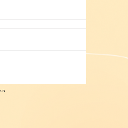
Небезпека зачепінгу
ків