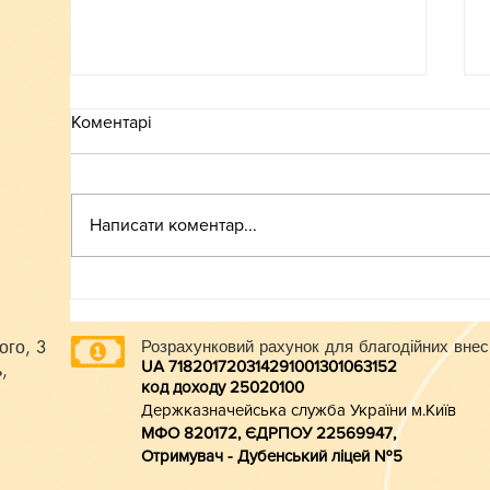
Коментарі
ВСТУП-2026
Написати коментар...
ого, 3
Розрахунковий рахунок для благодійних внес
UA 718201720314291001301063152
,
код доходу 250201
00
Держказначейська служба України м.Київ
МФО 820172, ЄДРПОУ 22569947,
Отримувач - Дубенський ліцей №5