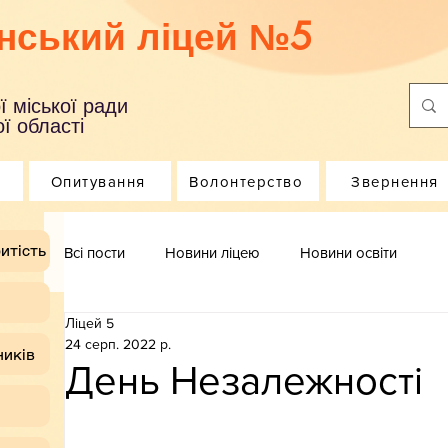
нський ліцей №5
ї міської ради
ї області
Опитування
Волонтерство
Звернення
итість
Всі пости
Новини ліцею
Новини освіти
Ліцей 5
24 серп. 2022 р.
ників
День Незалежності