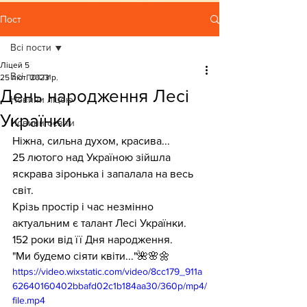
Пост
Всі пости
Ліцей 5
Всі пости
25 лют. 2023 р.
День народження Лесі
Новини ліцею
Українки
Новини освіти
Ніжна, сильна духом, красива...
25 лютого над Україною зійшла  
яскрава зіронька і запалала на весь 
світ.
Крізь простір і час незмінно 
актуальним є талант Лесі Українки.
152 роки від її Дня народження.
"Ми будемо сіяти квіти..."🌺🌸🌼
https://video.wixstatic.com/video/8cc179_911a
62640160402bbafd02c1b184aa30/360p/mp4/
file.mp4