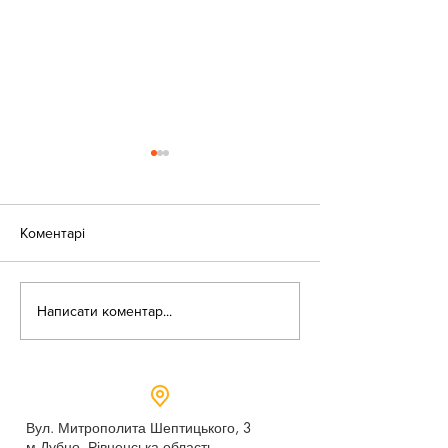
Коментарі
«Веселі закаблу
Небезпека зачепінгу
Написати коментар...
Вул. Митрополита Шептицького, 3
м.Дубно, Рівненська область,