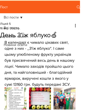
Пост
Всі пости
Ліцей 5
Всі пости
16 вер. 2022 р.
День З'їж яблуко🍏
Новини ліцею
В календарі є чимало цікавих свят, 
Новини освіти
одне з них - ,,З'їж яблуко". І саме 
цьому улюбленому фрукту українців 
був присвячений весь день в нашому 
ліцеї. Чимало заходів пройшло цього 
дня, та найголовніший - благодійний 
ярмарок, виручені кошти з якого у 
сумі 13160 грн. будуть передані ЗСУ.