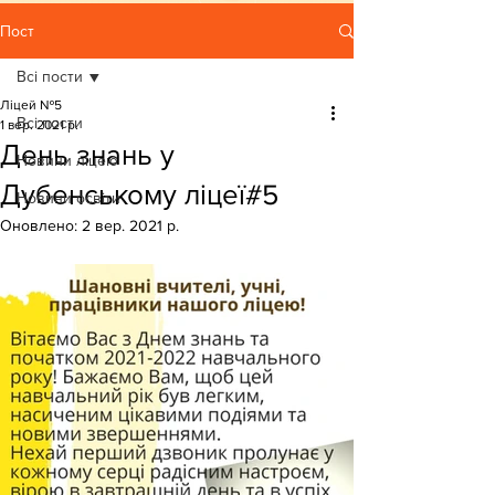
Пост
Всі пости
Ліцей №5
Всі пости
1 вер. 2021 р.
День знань у
Новини ліцею
Дубенському ліцеї#5
Новини освіти
Оновлено:
2 вер. 2021 р.