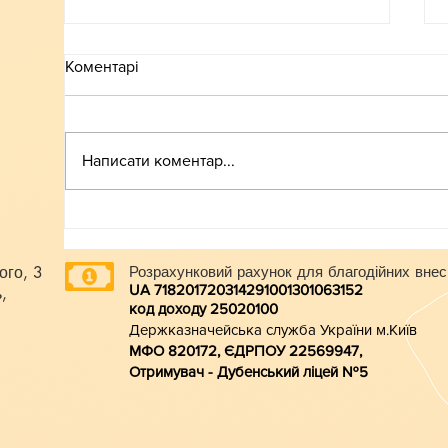
Коментарі
ВСТУП-2026
Написати коментар...
ого, 3
Розрахунковий рахунок для благодійних внес
UA 718201720314291001301063152
,
код доходу 250201
00
Держказначейська служба України м.Київ
МФО 820172, ЄДРПОУ 22569947,
Отримувач - Дубенський ліцей №5