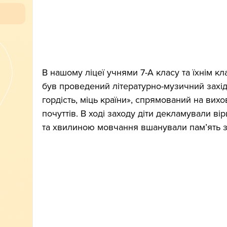
В нашому ліцеї учнями 7-А класу та їхнім к
був проведений літературно-музичний захід 
гордість, міць країни», спрямований на вих
почуттів. В ході заходу діти декламували вір
та хвилиною мовчання вшанували пам’ять з