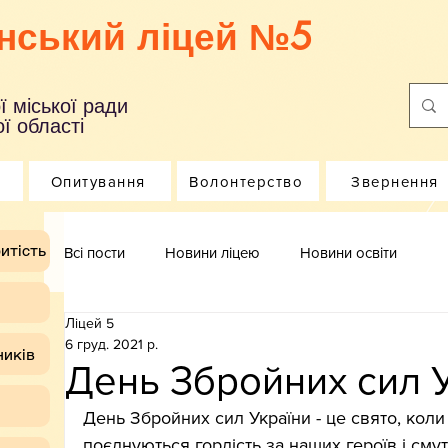
нський ліцей №5
ї міської ради
ї області
Опитування
Волонтерство
Звернення
итість
Всі пости
Новини ліцею
Новини освіти
Ліцей 5
6 груд. 2021 р.
ників
День Збройних сил 
День Збройних сил України - це свято, коли
поєднуються гордість за наших героїв і смут