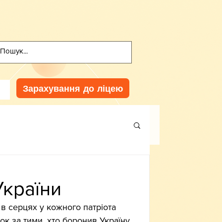
Зарахування до ліцею
України
 в серцях у кожного патріота 
ок за тими, хто боронив Україну 