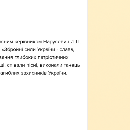
ласним керівником Нарусевич Л.П. 
«Збройні сили України - слава, 
овання глибоких патріотичних 
ші, співали пісні, виконали танець 
агиблих захисників України.