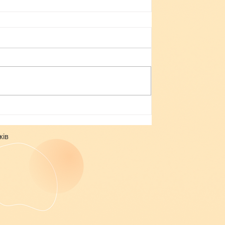
Небезпека зачепінгу
ків