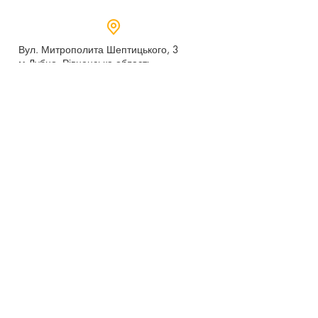
Вул. Митрополита Шептицького, 3
м.Дубно, Рівненська область,
35604
Понеділок - п’ятниця,
9:00 - 17:00
dubno_lyceum5@ukr.net
Розрахунковий рахунок для благодійних
внесків
UA 718201720314291001301063152
код доходу 250201
00
Держказначейська служба України м.Київ
МФО 820172, ЄДРПОУ
22569947
,
Отримувач - Дубенський ліцей №5