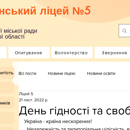
нський ліцей №5
ї міської ради
ї області
Опитування
Волонтерство
Звернення
итість
Всі пости
Новини ліцею
Новини освіти
Ліцей 5
21 лист. 2022 р.
ників
День гідності та сво
Україна - країна нескорених!
  Незалежність та територіальна цілісність, воля, соборність, гідність України 