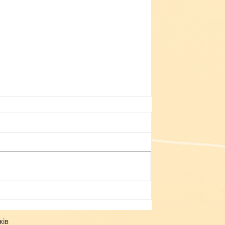
Небезпека зачепінгу
ків