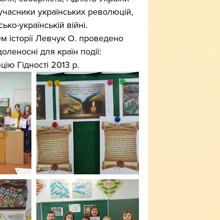
ли учасники українських революцій, 
ько-українській війні.
оленосні для країн події: 
ію Гідності 2013 р.