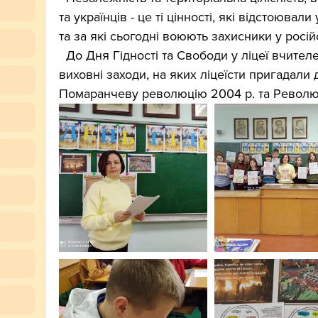
та українців - це ті цінності, які відстоюва
та за які сьогодні воюють захисники у російс
  До Дня Гідності та Свободи у ліцеї вчителем історії Левчук О. проведено 
виховні заходи, на яких ліцеїсти пригадали д
Помаранчеву революцію 2004 р. та Революц