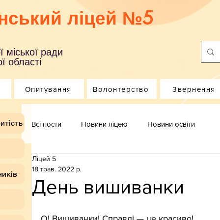
нський ліцей №5
ї міської ради
ї області
Опитування
Волонтерство
Звернення
итість
Всі пости
Новини ліцею
Новини освіти
Ліцей 5
18 трав. 2022 р.
ників
День вишиванки
О! Вишиванки! Справді — це красиво!