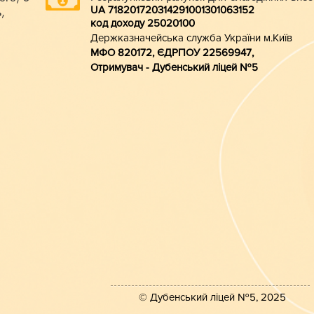
UA 718201720314291001301063152
,
код доходу 250201
00
Держказначейська служба України м.Київ
МФО 820172, ЄДРПОУ 22569947,
Отримувач - Дубенський ліцей №5
© Дубенський ліцей №5, 2025