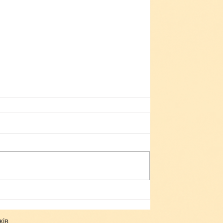
Небезпека зачепінгу
ків