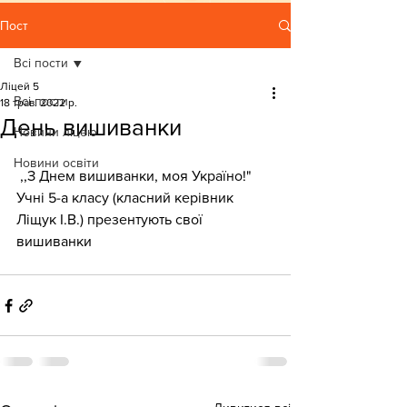
Пост
Всі пости
Ліцей 5
Всі пости
18 трав. 2022 р.
День вишиванки
Новини ліцею
Новини освіти
 ,,З Днем вишиванки, моя Україно!"
Учні 5-а класу (класний керівник 
Ліщук І.В.) презентують свої 
вишиванки