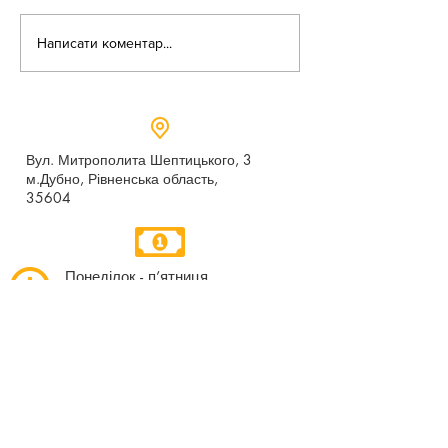
«Веселі закаблу
Небезпека зачепінгу
Написати коментар...
Вул. Митрополита Шептицького, 3
м.Дубно, Рівненська область,
35604
Понеділок - п’ятниця,
9:00 - 17:00
dubno_lyceum5@ukr.net
Розрахунковий рахунок для благодійних
внесків