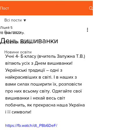
Пост
Всі пости
Ліцей 5
Всі пости
18 трав. 2022 р.
День вишиванки
Новини ліцею
Новини освіти
Учні 4- Б класу (вчитель Залужна Т.В.) 
вітають усіх з Днем вишиванки! 
Українські традиції – одні з 
найкрасивіших в світі. І в наших з 
вами силах поширити їх, розповісти 
про них всьому світу. Одягайте свої 
вишиванки і нехай весь світ 
побачить, як прекрасна наша Україна 
і її символи!
https://fb.watch/dt_P8b6DeF/