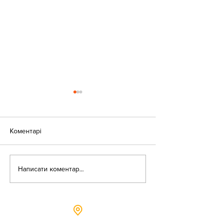
Коментарі
«Веселі закаблу
Небезпека зачепінгу
Написати коментар...