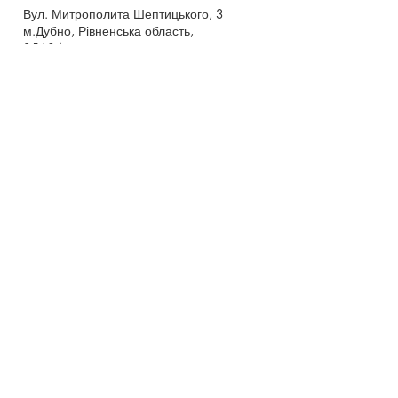
Вул. Митрополита Шептицького, 3
м.Дубно, Рівненська область,
35604
Понеділок - п’ятниця,
9:00 - 17:00
dubno_lyceum5@ukr.net
Розрахунковий рахунок для благодійних
внесків
UA 718201720314291001301063152
код доходу 250201
00
Держказначейська служба України м.Київ
МФО 820172, ЄДРПОУ
22569947
,
Отримувач - Дубенський ліцей №5