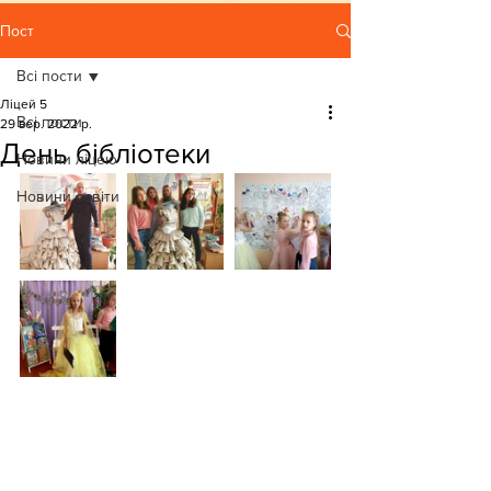
Пост
Всі пости
Ліцей 5
Всі пости
29 вер. 2022 р.
День бібліотеки
Новини ліцею
Новини освіти