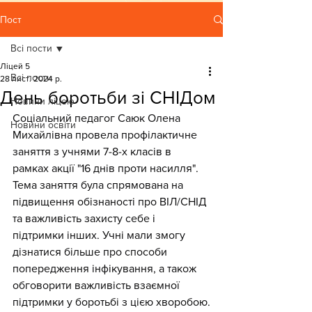
Пост
Всі пости
Ліцей 5
Всі пости
28 лист. 2024 р.
День боротьби зі СНІДом
Новини ліцею
Соціальний педагог Саюк Олена 
Новини освіти
Михайлівна провела профілактичне 
заняття з учнями 7-8-х класів в 
рамках акції "16 днів проти насилля". 
Тема заняття була спрямована на 
підвищення обізнаності про ВІЛ/СНІД 
та важливість захисту себе і 
підтримки інших. Учні мали змогу 
дізнатися більше про способи 
попередження інфікування, а також 
обговорити важливість взаємної 
підтримки у боротьбі з цією хворобою.