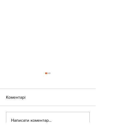
Коментарі
«Веселі закаблу
Небезпека зачепінгу
Написати коментар...