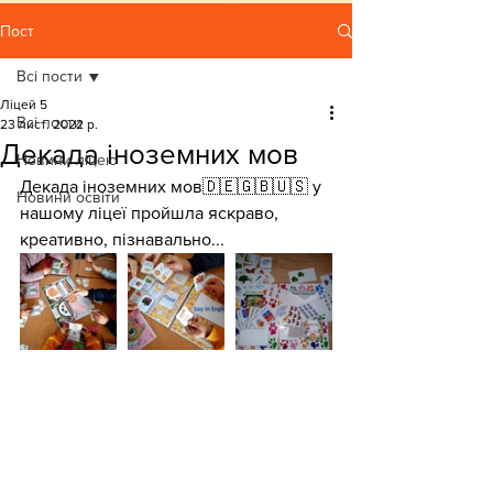
Пост
Всі пости
Ліцей 5
Всі пости
23 лист. 2022 р.
Декада іноземних мов
Новини ліцею
Декада іноземних мов🇩🇪🇬🇧🇺🇸 у 
Новини освіти
нашому ліцеї пройшла яскраво, 
креативно, пізнавально...