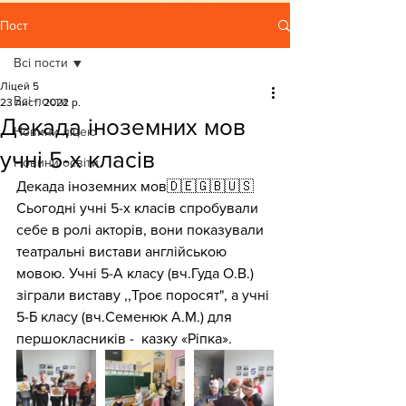
Пост
Всі пости
Ліцей 5
Всі пости
23 лист. 2022 р.
Декада іноземних мов
Новини ліцею
учні 5-х класів
Новини освіти
Декада іноземних мов🇩🇪🇬🇧🇺🇸
Сьогодні учні 5-х класів спробували 
себе в ролі акторів, вони показували 
театральні вистави англійською 
мовою. Учні 5-А класу (вч.Гуда О.В.) 
зіграли виставу ,,Троє поросят", а учні 
5-Б класу (вч.Семенюк А.М.) для 
першокласників -  казку «Ріпка».